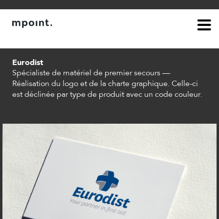
Done.
à propos
contact
Eurodist
Spécialiste de matériel de premier secours —
Réalisation du logo et de la charte graphique. Celle-ci
est déclinée par type de produit avec un code couleur.