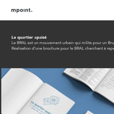
Done.
à propos
contact
Le quartier apaisé
Le BRAL est un mouvement urbain qui milite pour un Bru
Réalisation d’une brochure pour le BRAL cherchant à repen