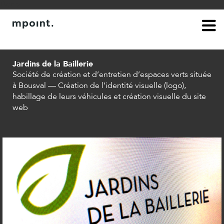
Done.
à propos
contact
Jardins de la Baillerie
Société de création et d’entretien d’espaces verts située
à Bousval — Création de l’identité visuelle (logo),
habillage de leurs véhicules et création visuelle du site
web